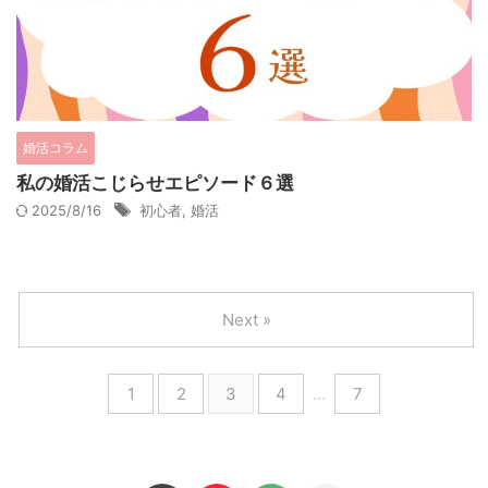
婚活コラム
私の婚活こじらせエピソード６選
2025/8/16
初心者
,
婚活
Next »
1
2
3
4
…
7