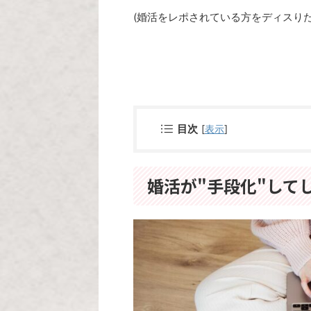
(婚活をレポされている方をディスり
目次
[
表示
]
婚活が"手段化"して