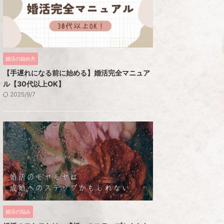
婚活の始め方
【手遅れになる前に始める】婚活完全マニュア
ル【30代以上OK】
2025/9/7
婚活の悩み